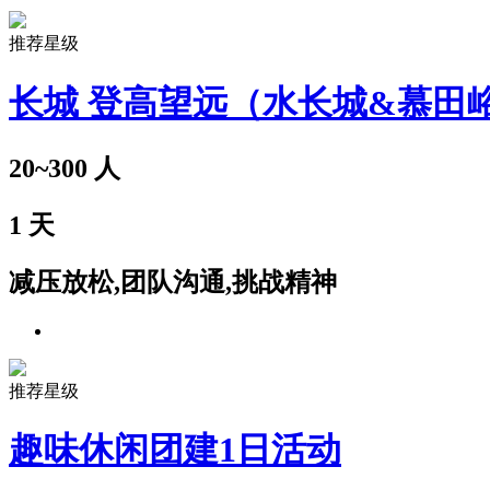
推荐星级
长城 登高望远（水长城&慕田
20~300
人
1
天
减压放松,团队沟通,挑战精神
推荐星级
趣味休闲团建1日活动