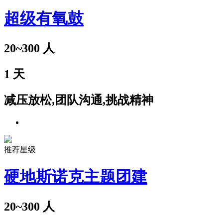
超级有氧鼓
20~300
人
1
天
减压放松,团队沟通,挑战精神
推荐星级
硬地斯诺克主题团建
20~300
人