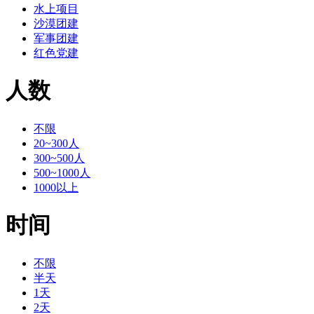
水上项目
沙漠团建
军事团建
红色党建
人数
不限
20~300人
300~500人
500~1000人
1000以上
时间
不限
半天
1天
2天