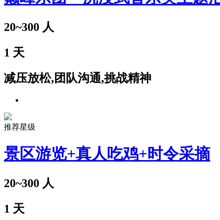
20~300
人
1
天
减压放松,团队沟通,挑战精神
推荐星级
景区游览+真人吃鸡+时令采摘
20~300
人
1
天