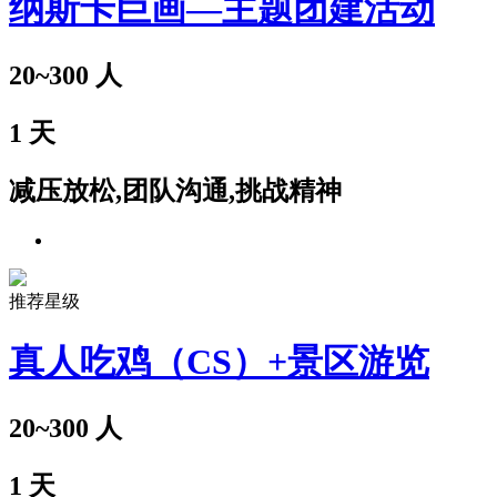
纳斯卡巨画—主题团建活动
20~300
人
1
天
减压放松,团队沟通,挑战精神
推荐星级
真人吃鸡（CS）+景区游览
20~300
人
1
天