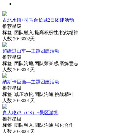
古北水镇+司马台长城2日团建活动
推荐星级
标签 团队融入,提高积极性,挑战精神
人数 20~300
2天
超级过山车—主题团建活动
推荐星级
标签 团队沟通,团队荣誉感,磨炼意志
人数 20~300
1天
纳斯卡巨画—主题团建活动
推荐星级
标签 减压放松,团队沟通,挑战精神
人数 20~300
1天
真人吃鸡（CS）+景区游览
推荐星级
标签 团队融入,团队沟通,强化合作
人数 20~300
1天