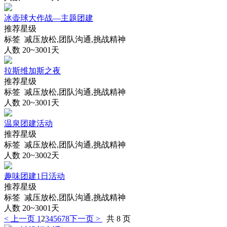
冰壶球大作战—主题团建
推荐星级
标签 减压放松,团队沟通,挑战精神
人数 20~300
1天
拉斯维加斯之夜
推荐星级
标签 减压放松,团队沟通,挑战精神
人数 20~300
1天
温泉团建活动
推荐星级
标签 减压放松,团队沟通,挑战精神
人数 20~300
2天
趣味团建1日活动
推荐星级
标签 减压放松,团队沟通,挑战精神
人数 20~300
1天
< 上一页
1
2
3
4
5
6
7
8
下一页 >
共 8 页