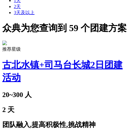
1天
2天
3天及以上
众典为您查询到
59
个团建方案
推荐星级
古北水镇+司马台长城2日团建
活动
20~300
人
2
天
团队融入,提高积极性,挑战精神