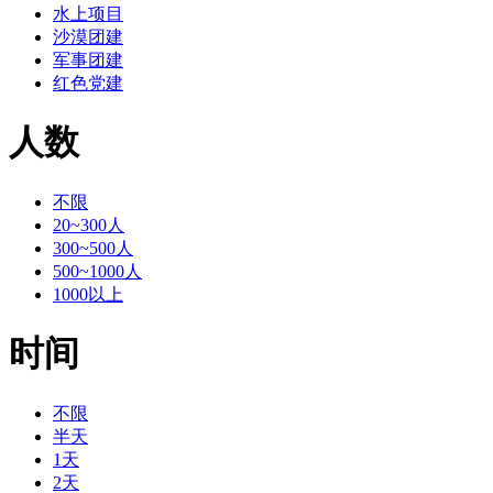
水上项目
沙漠团建
军事团建
红色党建
人数
不限
20~300人
300~500人
500~1000人
1000以上
时间
不限
半天
1天
2天