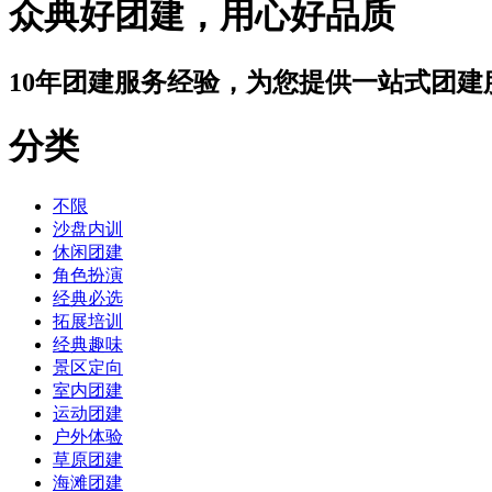
众典好团建，用心好品质
10年团建服务经验，为您提供一站式团建
分类
不限
沙盘内训
休闲团建
角色扮演
经典必选
拓展培训
经典趣味
景区定向
室内团建
运动团建
户外体验
草原团建
海滩团建